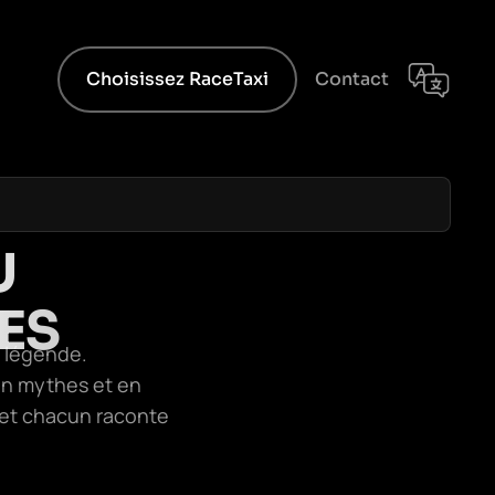
Choisissez RaceTaxi
Contact
U
ES
e légende.
en mythes et en
, et chacun raconte