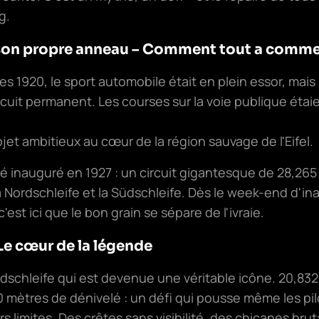
g.
r son propre anneau – Comment tout a comm
 1920, le sport automobile était en plein essor, mais
rcuit permanent. Les courses sur la voie publique éta
ojet ambitieux au cœur de la région sauvage de l'Eifel.
é inauguré en 1927 : un circuit gigantesque de 28,265 
a Nordschleife et la Südschleife. Dès le week-end d'in
c'est ici que le bon grain se sépare de l'ivraie.
Le cœur de la légende
rdschleife qui est devenue une véritable icône. 20,832
0 mètres de dénivelé : un défi qui pousse même les pil
s limites. Des crêtes sans visibilité, des chicanes br