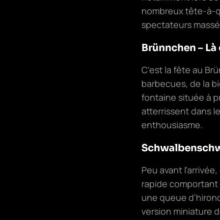
nombreux tête-à-que
spectateurs massés
Brünnchen – Là 
C'est la fête au Br
barbecues, de la b
fontaine située à p
atterrissent dans l
enthousiasme.
Schwalbenschwa
Peu avant l'arrivé
rapide comportant u
une queue d'hironde
version miniature d