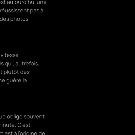
est aujourd’hui une
 réussissent pas à
r des photos
 vitesse
 qui, autrefois,
t plutôt des
ne guère la
que oblige souvent
inute. C'est
 est à l'origine de