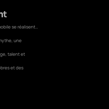
nt
mobile se réalisent…
 mythe, une
ge, talent et
èbres et des