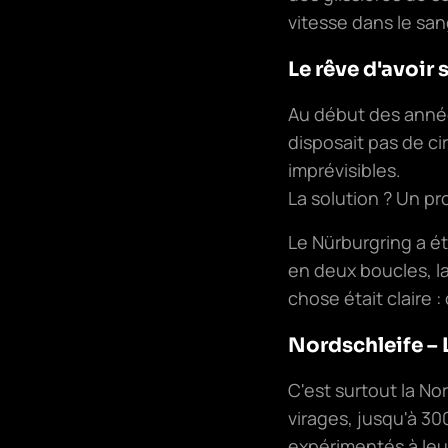
vitesse dans le san
Le rêve d'avoi
Au début des années
disposait pas de ci
imprévisibles.
La solution ? Un pr
Le Nürburgring a ét
en deux boucles, l
chose était claire : 
Nordschleife – 
C'est surtout la No
virages, jusqu'à 30
expérimentés à leur