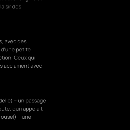
aisir des
es, avec des
 d'une petite
action. Ceux qui
les acclament avec
delle) – un passage
ute, qui rappelait
rrousel) – une