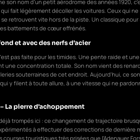
igine son nom d’un petit aérodrome des années 1920, c’
 qui fait légèrement décoller les voitures. Ceux qui ne
 se retrouvent vite hors de la piste. Un classique pou
des battements de cœur effrénés.
ond et avec des nerfs d'acier
'est pas faite pour les timides. Une pente raide et une
t une concentration totale. Son nom vient des renards
leries souterraines de cet endroit. Aujourd'hui, ce son
qui y filent à toute allure, à une vitesse qui ne pardon
 – La pierre d'achoppement
éjà trompés ici : ce changement de trajectoire brus
xpérimentés à effectuer des corrections de dernière m
courses touristiques très prisées que l'Adenauer Forst