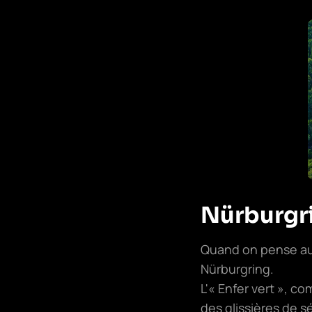
Nürburgri
Quand on pense aux 
Nürburgring.
L'« Enfer vert », co
des glissières de s