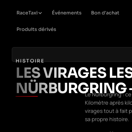
RaceTaxi
Événements
Bon d'achat
Produits dérivés
HISTOIRE
LES VIRAGES LE
NÜRBURGRING – 
Le Nürburgring : ce
Kilomètre après ki
virages tout à fait
sa propre histoire.