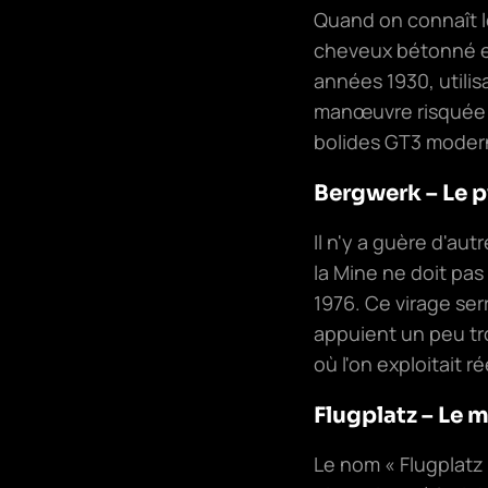
Quand on connaît le
cheveux bétonné est
années 1930, utili
manœuvre risquée m
bolides GT3 moderne
Bergwerk – Le p
Il n'y a guère d'aut
la Mine ne doit pa
1976. Ce virage ser
appuient un peu tr
où l'on exploitait 
Flugplatz – Le
Le nom « Flugplatz 