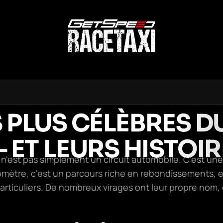
S PLUS CÉLÈBRES D
ET LEURS HISTOIR
 n'est pas simplement un circuit automobile. C'est un
lomètre, c'est un parcours riche en rebondissements, 
 particuliers. De nombreux virages ont leur propre nom