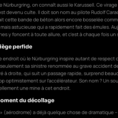
 Nürburgring, on connaît aussi le Karussell. Ce virage
 devenu culte. Il doit son nom au pilote Rudolf Carac
sait cette bande de béton alors encore bosselée comm
ais astucieuse qui a rapidement fait des émules. Au
s y foncent à toute allure, et c’est à chaque fois un
iège perfide
re endroit où le Nürburgring inspire autant de respect q
s seulement sa sinistre renommée au grave accident de
ré à droite, qui suit un passage rapide, surprend beau
op optimistement sur l'accélérateur. Son nom ? Un so
réellement une mine à cet endroit.
 moment du décollage
» (aérodrome) a déjà quelque chose de dramatique – et