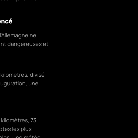
encé
 l'Allemagne ne
ient dangereuses et
kilomètres, divisé
auguration, une
 kilomètres, 73
otes les plus
utales, une météo