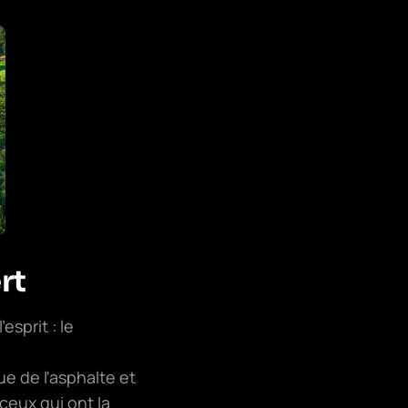
rt
sprit : le
ue de l'asphalte et
 ceux qui ont la