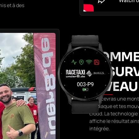
is et à des
COMME
LA SUR
NIVEAU 
Tu recevras une mont
cardiaque et tes mouv
cloud. La technologie 
affiche le résultat ai
intégrée.