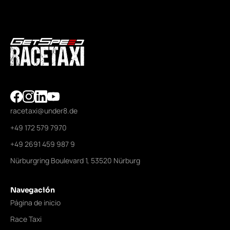
racetaxi@under8.de
+49 172 579 7970
+49 2691 459 987 9
Nürburgring Boulevard 1, 53520 Nürburg
Navegación
Página de inicio
Race Taxi