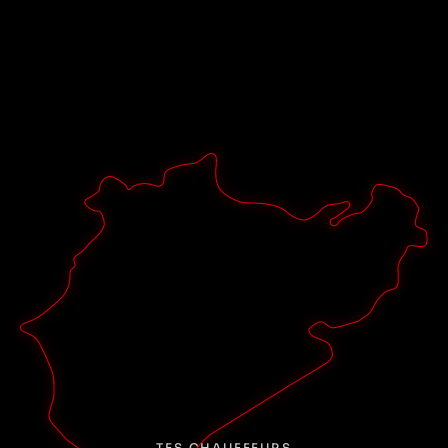
radio intégré, tu prendras place aux côtés de ton pilote,
Elöd Szarka, et c'est parti !
3
Vivre et se souvenir
Tu vivras les sensations pures de la course sur la
Nordschleife du Nürburgring. Nous immortaliserons ton
parcours dans une vidéo embarquée. Ainsi, tu garderas
non seulement ce souvenir unique dans ta mémoire,
mais tu pourras aussi le partager avec tes amis. Réserve
ta vidéo embarquée en toute simplicité dans la
billetterie.
Réserver une Porsche
TES CHAUFFEURS