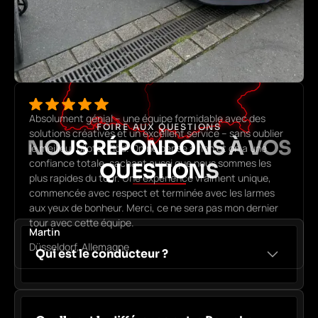
Absolument génial – une équipe formidable avec des
FOIRE AUX QUESTIONS
solutions créatives et un excellent service – sans oublier
NOUS RÉPONDONS À VOS
le meilleur pilote, Elöd. On ne pense à rien et on a une
confiance totale, sachant aussi que nous sommes les
QUESTIONS
plus rapides du tour. Une expérience vraiment unique,
commencée avec respect et terminée avec les larmes
aux yeux de bonheur. Merci, ce ne sera pas mon dernier
tour avec cette équipe.
Martin
Düsseldorf, Allemagne
Qui est le conducteur ?
Le pilote de notre Porsche est Elöd Szarka, qui roule
quotidiennement depuis déjà 21 ans sur le circuit
Nordschleife du Nürburgring et totalise désormais plus