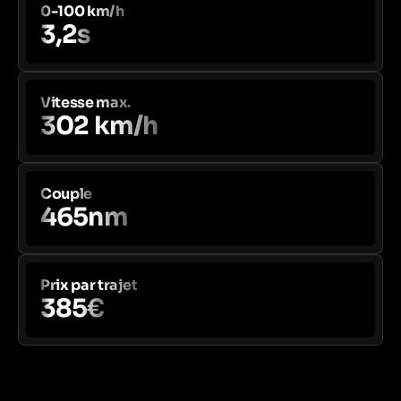
0-100 km/h
3,2s
Vitesse max.
302 km/h
Couple
465nm
Prix par trajet
385€