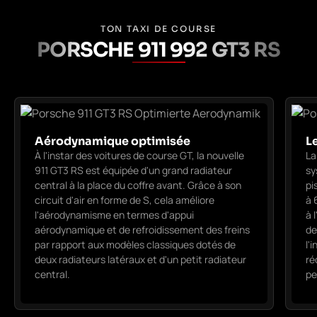
TON TAXI DE COURSE
PORSCHE 911 992 GT3 RS
Aérodynamique optimisée
L
À l'instar des voitures de course GT, la nouvelle
La
911 GT3 RS est équipée d'un grand radiateur
sy
central à la place du coffre avant. Grâce à son
pi
circuit d'air en forme de S, cela améliore
à 
l'aérodynamisme en termes d'appui
à 
aérodynamique et de refroidissement des freins
de
par rapport aux modèles classiques dotés de
l'
deux radiateurs latéraux et d'un petit radiateur
ré
central.
pe