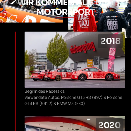
WIR KOMMEN AUS DEM
MOTORSPORT
2018
Beginn des RaceTaxis
Verwendete Autos: Porsche GT3 RS (997) & Porsche
GT3 RS (991.2) & BMW M3 (F80)
2020