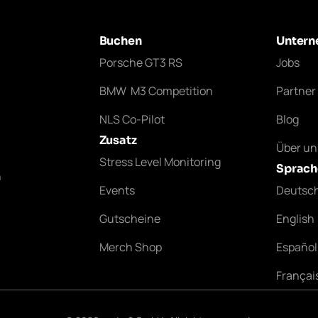
Buchen
Unter
Porsche GT3 RS
Jobs
BMW M3 Competition
Partner
NLS Co-Pilot
Blog
Zusatz
Über un
Stress Level Monitoring
Sprach
n
Events
Deutsc
Gutscheine
English
Merch Shop
Español
Françai