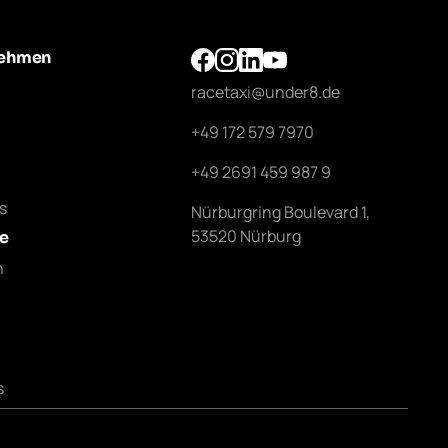
nehmen
racetaxi@under8.de
+49 172 579 7970
+49 2691 459 987 9
s
Nürburgring Boulevard 1,
53520 Nürburg
e
h
s