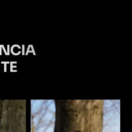
IENCIA
TE