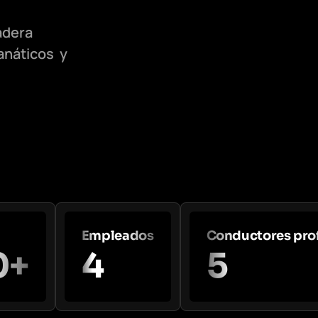
adera
fanáticos y
Empleados
Conductores pro
0+
4
5