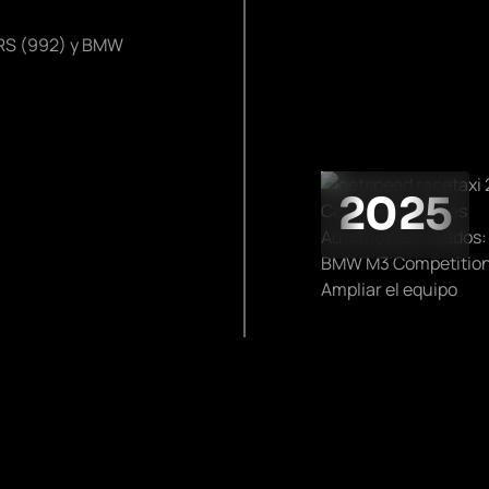
 RS (992) y BMW
2025
Cambio de coches
Automóviles usados:
BMW M3 Competition 
Ampliar el equipo