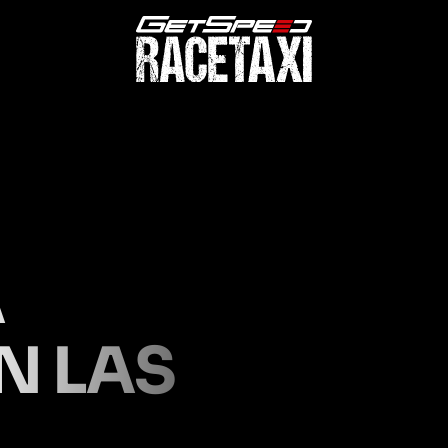
A
N LAS