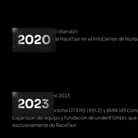
2020
Apertura de la tienda RaceTaxi en el InfoCenter de Nürb
Ampliar el equipo
2023
Cambio de coches
Coches usados: Porsche GT3 RS (991.2) y BMW M3 Comp
Expansión del equipo y fundación de under8 GmbH, que
exclusivamente de RaceTaxi