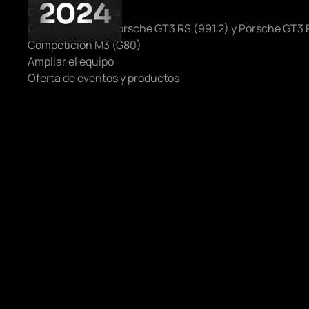
2024
Cambio de coches
Coches usados: Porsche GT3 RS (991.2) y Porsche GT3
Competición M3 (G80)
Ampliar el equipo
Oferta de eventos y productos