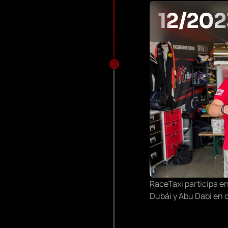
12/202
RaceTaxi participa en
Dubái y Abu Dabi en