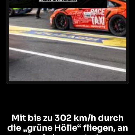
M
i
t
b
i
s
z
u
3
0
2
k
m
/
h
d
u
r
c
h
d
i
e
„
g
r
ü
n
e
H
ö
l
l
e
“
f
l
i
e
g
e
n
,
a
n