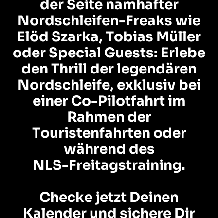
d
e
r
S
e
i
t
e
n
a
m
h
a
f
t
e
r
N
o
r
d
s
c
h
l
e
i
f
e
n
-
F
r
e
a
k
s
w
i
e
E
l
ö
d
S
z
a
r
k
a
,
T
o
b
i
a
s
M
ü
l
l
e
r
o
d
e
r
S
p
e
c
i
a
l
G
u
e
s
t
s
:
E
r
l
e
b
e
d
e
n
T
h
r
i
l
l
d
e
r
l
e
g
e
n
d
ä
r
e
n
N
o
r
d
s
c
h
l
e
i
f
e
,
e
x
k
l
u
s
i
v
b
e
i
e
i
n
e
r
C
o
-
P
i
l
o
t
f
a
h
r
t
i
m
R
a
h
m
e
n
d
e
r
T
o
u
r
i
s
t
e
n
f
a
h
r
t
e
n
o
d
e
r
w
ä
h
r
e
n
d
d
e
s
N
L
S
-
F
r
e
i
t
a
g
s
t
r
a
i
n
i
n
g
.
C
h
e
c
k
e
j
e
t
z
t
D
e
i
n
e
n
K
a
l
e
n
d
e
r
u
n
d
s
i
c
h
e
r
e
D
i
r