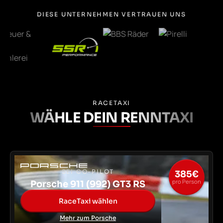
DIESE UNTERNEHMEN VERTRAUEN UNS
RACETAXI
WÄHLE DEIN RENNTAXI
SEI CO-PILOT
385€
pro Person
Porsche 911 (992) GT3 RS
RaceTaxi wählen
Mehr zum Porsche