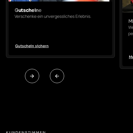
Gutscheine
Verschenke ein unvergessliches Erlebnis.
M
We
pe
Gutschein sichern
Me
KUNDENSTIMMEN