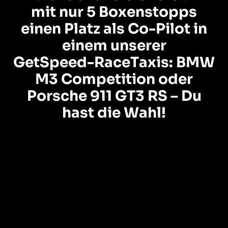
m
i
t
n
u
r
5
B
o
x
e
n
s
t
o
p
p
s
e
i
n
e
n
P
l
a
t
z
a
l
s
C
o
-
P
i
l
o
t
i
n
e
i
n
e
m
u
n
s
e
r
e
r
G
e
t
S
p
e
e
d
-
R
a
c
e
T
a
x
i
s
:
B
M
W
M
3
C
o
m
p
e
t
i
t
i
o
n
o
d
e
r
P
o
r
s
c
h
e
9
1
1
G
T
3
R
S
–
D
u
h
a
s
t
d
i
e
W
a
h
l
!