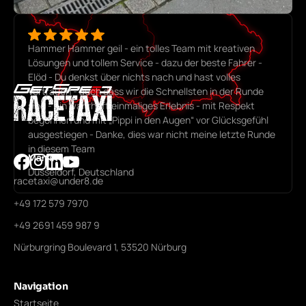
Hammer Hammer geil - ein tolles Team mit kreativen
Lösungen und tollem Service - dazu der beste Fahrer -
Elöd - Du denkst über nichts nach und hast volles
Vertrauen - auch dass wir die Schnellsten in der Runde
sind - ein wahrhaft einmaliges Erlebnis - mit Respekt
begonnen und mit „Pippi in den Augen“ vor Glücksgefühl
ausgestiegen - Danke, dies war nicht meine letzte Runde
in diesem Team
Martin
Düsseldorf, Deutschland
racetaxi@under8.de
+49 172 579 7970
+49 2691 459 987 9
Nürburgring Boulevard 1, 53520 Nürburg
Navigation
Startseite