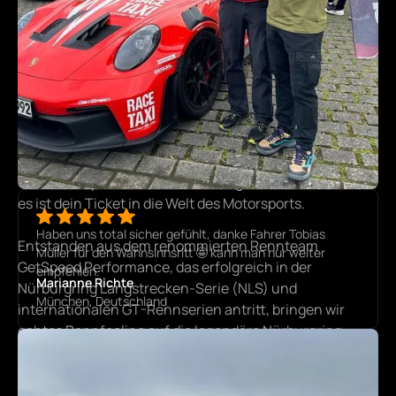
VOM RENNSPORT INSPIRIERT
99% RACE - 1% TAXI
Unser GetSpeed RaceTaxi ist kein gewöhnliches Taxi –
es ist dein Ticket in die Welt des Motorsports.
Haben uns total sicher gefühlt, danke Fahrer Tobias
Entstanden aus dem renommierten Rennteam
Müller für den Wahnsinnsritt 🤩 kann man nur weiter
GetSpeed Performance, das erfolgreich in der
empfehlen.
Marianne Richte
Nürburgring Langstrecken-Serie (NLS) und
München, Deutschland
internationalen GT-Rennserien antritt, bringen wir
echtes Rennfeeling auf die legendäre Nürburgring
Nordschleife.
Einsteigen. Anschnallen. Festhalten.