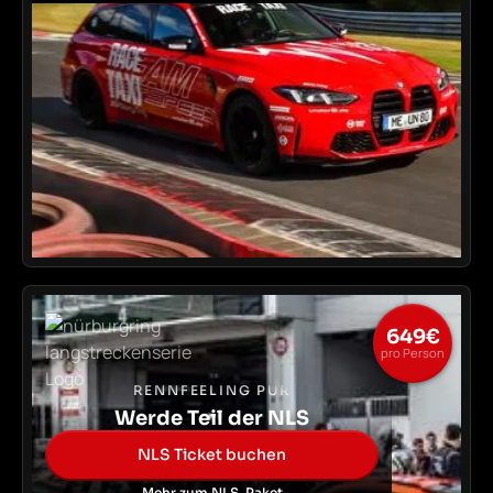
649€
pro Person
RENNFEELING PUR
Werde Teil der NLS
NLS Ticket buchen
Mehr zum NLS-Paket