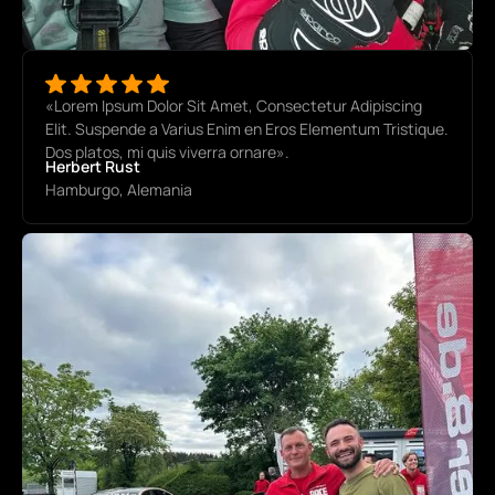
«Lorem Ipsum Dolor Sit Amet, Consectetur Adipiscing
Elit. Suspende a Varius Enim en Eros Elementum Tristique.
Dos platos, mi quis viverra ornare».
Herbert Rust
Hamburgo, Alemania
OFERTAS ADICIONALES
HAZ QUE TU EXPERIENCIA
SEA INOLVIDABLE
Vídeo onboard
Monitorización del nivel de estrés