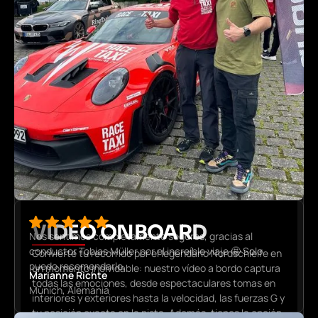
VÍDEO ONBOARD
Nos sentimos completamente seguros, gracias al
conductor Tobias Müller por el increíble viaje 🤩 Solo
Convierte tu recorrido por el legendario Nordschleife en
puedo recomendarlo.
un momento inolvidable: nuestro vídeo a bordo captura
Marianne Richte
todas las emociones, desde espectaculares tomas en
Múnich, Alemania
interiores y exteriores hasta la velocidad, las fuerzas G y
tu posición exacta en la pista. Además, tienes la opción