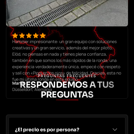
Hammer impresionante: un gran equipo con soluciones
creativas y un gran servicio, además del mejor piloto,
Elöd, no piensas en nada y tienes plena confianza,
también en que somos los más rápidos de la ronda, una
experiencia verdaderamente única, empecé con respeto
y salí con «Pippi en los ojos» de felicidad. Gracias, esta no
PREGUNTAS FRECUENTES
fue mi última ronda en este equipo
RESPONDEMOS A TUS
Martín
Düsseldorf, Alemania
PREGUNTAS
¿El precio es por persona?