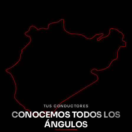
3
Experimenta y recuerda
Sienta las carreras en el Nürburgring Nordschleife.
Grabaremos tu viaje en un vídeo onboard. Así no solo
guardarás esta experiencia única en tus recuerdos, sino
que también podrás compartirla con tus amigos. Solo
tienes que reservar tu vídeo en nuestra tienda.
Reserva BMW M3
TUS CONDUCTORES
CONOCEMOS TODOS LOS
ÁNGULOS